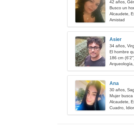
42 años, Gé
Busco un hom
juntos
Alcaudete, 
Amistad
Asier
34 años, Vir
El hombre qu
186 cm (6'2")
Arqueología
Ana
30 años, Sag
Mujer busca 
Alcaudete, 
Cuadro, Idio