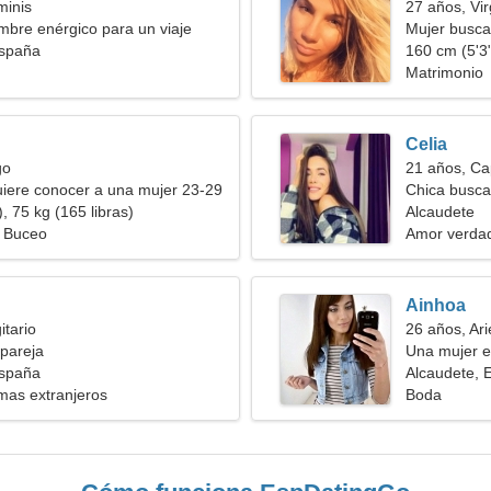
minis
27 años, Vi
bre enérgico para un viaje
Mujer busc
España
160 cm (5'3"
Matrimonio
Celia
go
21 años, Ca
iere conocer a una mujer 23-29
Chica busca
, 75 kg (165 libras)
Alcaudete
, Buceo
Amor verda
Ainhoa
itario
26 años, Ari
pareja
Una mujer e
España
Alcaudete, 
mas extranjeros
Boda