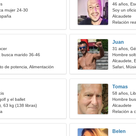
es
46 años, Es
a mujer 24-30
Soy un ofici
España
tímida
Alcaudete
Relación rea
Juan
ncer
31 años, Gé
a busca marido 36-46
Hombre solt
Alcaudete, 
o de potencia, Alimentación
Safari, Músi
Tomas
cis
58 años, Lib
olf y el ballet
Hombre bus
, 63 kg (138 libras)
Alcaudete
ia
Relación a c
Belen