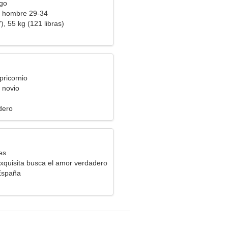
rgo
a hombre 29-34
), 55 kg (121 libras)
pricornio
 novio
dero
es
xquisita busca el amor verdadero
España