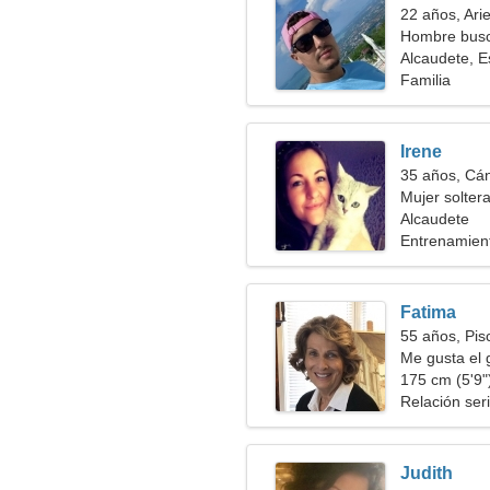
22 años, Ari
Hombre busc
Alcaudete, 
Familia
Irene
35 años, Cá
Mujer solter
Alcaudete
Entrenamient
saludable
Fatima
55 años, Pis
Me gusta el g
175 cm (5'9")
Relación ser
Judith