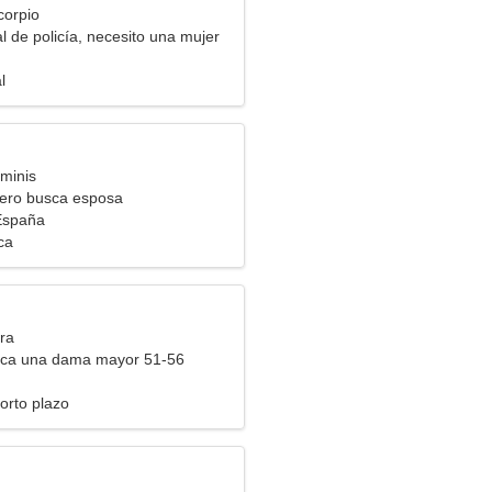
corpio
al de policía, necesito una mujer
l
minis
ero busca esposa
España
ca
ra
ca una dama mayor 51-56
orto plazo