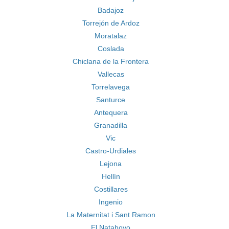
Badajoz
Torrejón de Ardoz
Moratalaz
Coslada
Chiclana de la Frontera
Vallecas
Torrelavega
Santurce
Antequera
Granadilla
Vic
Castro-Urdiales
Lejona
Hellín
Costillares
Ingenio
La Maternitat i Sant Ramon
El Natahoyo