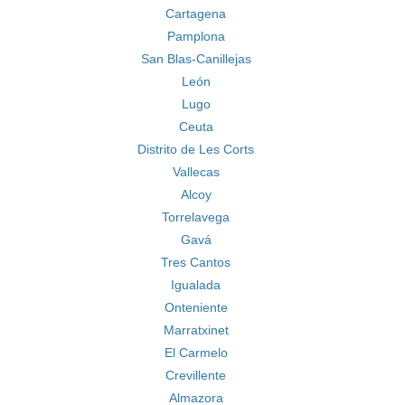
Cartagena
Pamplona
San Blas-Canillejas
León
Lugo
Ceuta
Distrito de Les Corts
Vallecas
Alcoy
Torrelavega
Gavá
Tres Cantos
Igualada
Onteniente
Marratxinet
El Carmelo
Crevillente
Almazora