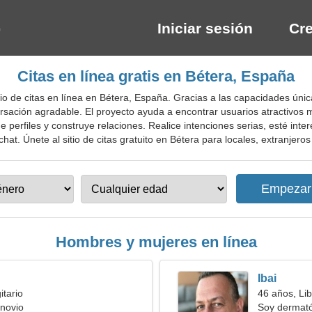
Iniciar sesión
Cre
Citas en línea gratis en Bétera, España
o de citas en línea en Bétera, España. Gracias a las capacidades únic
sación agradable. El proyecto ayuda a encontrar usuarios atractivos m
de perfiles y construye relaciones. Realice intenciones serias, esté int
at. Únete al sitio de citas gratuito en Bétera para locales, extranjeros 
Hombres y mujeres en línea
Ibai
itario
46 años, Lib
novio
Soy dermató