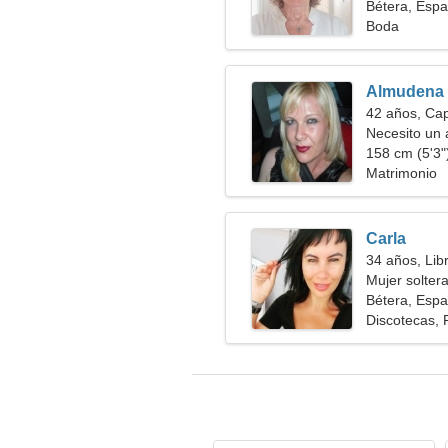
Bétera, Esp
Boda
Almudena
42 años, Cap
Necesito un 
158 cm (5'3")
Matrimonio
Carla
34 años, Lib
Mujer solter
Bétera, Esp
Discotecas, 