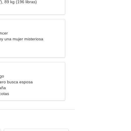
), 89 kg (196 libras)
ncer
y una mujer misteriosa
rgo
ero busca esposa
aña
cotas