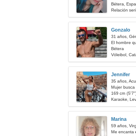
Bétera, Esp
Relación ser
Gonzalo
31 años, Gé
El hombre qu
Bétera
Vóleibol, Cat
Jennifer
35 años, Acu
Mujer busca 
169 cm (5'7")
Karaoke, Le
Marina
59 años, Vir
Me encanta e