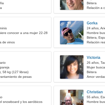
aña
ingeniosa
Bétera
ia
Relación a c
Gorka
minis
24 años, Ari
iere conocer a una mujer 22-28
Hombre bus
Bétera, Esp
a de vinos
Relación rea
Victoria
ario
26 años, Ta
pareja
Mujer busc
, 58 kg (127 libras)
Bétera
vantamiento de pesas
Amor verda
Christian
go
55 años, Es
l snowboard y los aeróbicos
Hombre bus