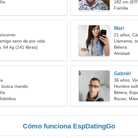
aña
182 cm (6'0"
Familia
Mari
ricornio
21 años, Cá
amigo serio de por vida
Llámame, so
, 64 kg (141 libras)
Bétera
Amistad
Gabriel
ra
36 años, Vi
a busca marido
Hombre solt
aña
Bétera, Esp
Robótica
Buceo, Mas
Cómo funciona EspDatingGo