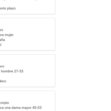
orto plazo
es
ca mujer
aña
l
uro
a hombre 27-33
dero
corpio
ca una dama mayor 45-53