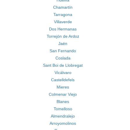
Huelva
Chamartín
Tarragona
Villaverde
Dos Hermanas
Torrejón de Ardoz
Jaén
San Fernando
Coslada
Sant Boi de Llobregat
Vicálvaro
Castelldefels
Mieres
Colmenar Viejo
Blanes
Tomelloso
Almendralejo
Arroyomolinos