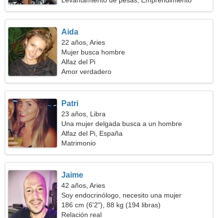
Levantamiento de pesas, Emprendimiento
Aida
22 años, Aries
Mujer busca hombre
Alfaz del Pi
Amor verdadero
Patri
23 años, Libra
Una mujer delgada busca a un hombre
Alfaz del Pi, España
Matrimonio
Jaime
42 años, Aries
Soy endocrinólogo, necesito una mujer
extraordinaria
186 cm (6'2"), 88 kg (194 libras)
Relación real