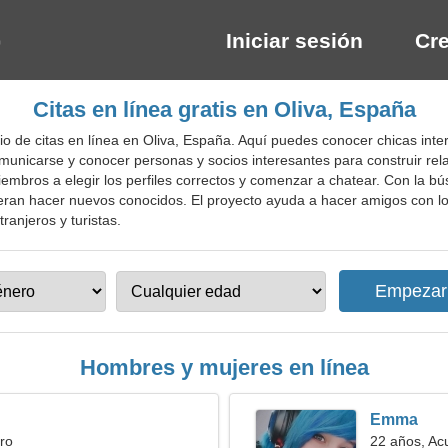
Iniciar sesión
Cre
Citas en línea gratis en Oliva, España
o de citas en línea en Oliva, España. Aquí puedes conocer chicas int
omunicarse y conocer personas y socios interesantes para construir rel
iembros a elegir los perfiles correctos y comenzar a chatear. Con la
eran hacer nuevos conocidos. El proyecto ayuda a hacer amigos con los
tranjeros y turistas.
Hombres y mujeres en línea
Emma
ro
22 años, Ac