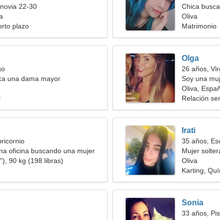
novia 22-30
Chica busca
a
Oliva
orto plazo
Matrimonio
Olga
go
26 años, Vi
ca una dama mayor
Soy una muj
Oliva, Espa
l
Relación ser
Irati
ricornio
35 años, Es
na oficina buscando una mujer
Mujer solte
), 90 kg (198 libras)
Oliva
Karting, Qu
Sonia
o
33 años, Pis