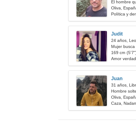
El hombre qu
Oliva, Españ
Política y d
Judit
24 años, Le
Mujer busca
169 cm (5'7")
Amor verdad
Juan
31 años, Lib
Hombre solt
Oliva, Españ
Caza, Nada