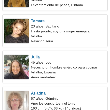
Villalba
Levantamiento de pesas, Pintada
Tamara
23 años, Sagitario
Hasta pronto, soy una mujer enérgica
Villalba
Relación seria
Julia
45 años, Leo
Necesito un hombre enérgico para cocinar
juntos
Villalba, España
Amor verdadero
Ariadna
57 años, Géminis
Amo los conciertos y el tenis
163 cm (5'5"), 66 kg (145 libras)