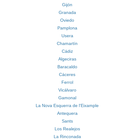
Gijón
Granada
Oviedo
Pamplona
Usera
Chamartín
Cádiz
Algeciras
Baracaldo
Cáceres
Ferrol
Vicálvaro
Gamonal
La Nova Esquerra de l'Eixample
Antequera
Sants
Los Realejos
La Rinconada