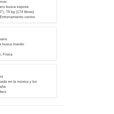
ncer
ero busca esposa
"), 79 kg (174 libras)
 Entrenamiento canino
uario
ra busca marido
, Física
es
sado en la música y los
paña
dero