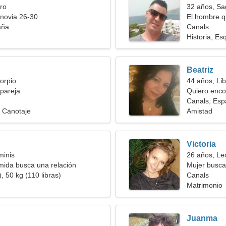
ro
32 años, Sag
novia 26-30
El hombre q
aña
Canals
Historia, Es
Beatriz
orpio
44 años, Lib
pareja
Quiero enco
Canals, Es
 Canotaje
Amistad
Victoria
minis
26 años, Le
mida busca una relación
Mujer busc
, 50 kg (110 libras)
Canals
Matrimonio
Juanma