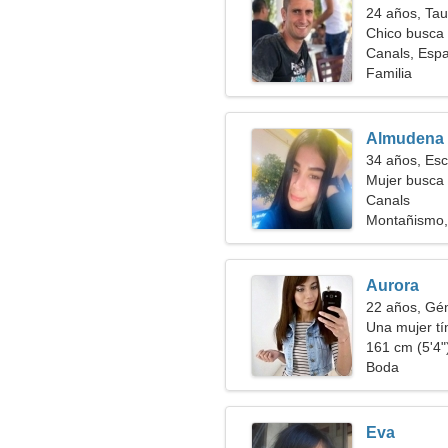
24 años, Tau
Chico busca 
Canals, Esp
Familia
Almudena
34 años, Esc
Mujer busca 
Canals
Montañismo,
Aurora
22 años, Gé
Una mujer tí
apasionada
161 cm (5'4")
Boda
Eva