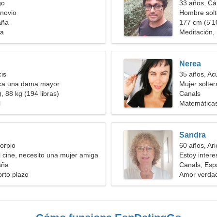
go
33 años, Cá
novio
Hombre solt
aña
177 cm (5'10
ia
Meditación,
Nerea
cis
35 años, Ac
ca una dama mayor
Mujer solte
, 88 kg (194 libras)
Canals
l
Matemáticas
Sandra
orpio
60 años, Ari
l cine, necesito una mujer amiga
Estoy intere
aña
videojuegos
Canals, Es
orto plazo
Amor verda