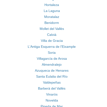
Hortaleza
La Laguna
Moratalaz
Benidorm
Mollet del Vallès
Calviá
Villa de Gracia
L'Antiga Esquerra de l'Eixample
Soria
Villagarcía de Arosa
Almendralejo
Azuqueca de Henares
Santa Eulalia del Río
Valdepeñas
Barberà del Vallès
Vinaròs
Novelda
Pineda de Mar