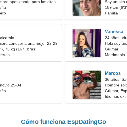
bre apasionado para las citas
Soy un alto 
aña
tímida
189 cm (6'3"
ero
Familia
Vanessa
ricornio
24 años, Vi
iere conocer a una mujer 22-29
Hola soy un
), 76 kg (167 libras)
Güímar
ertos
Matrimonio
Marcos
o
36 años, Sag
novio 25-34
Hombre solt
aña
Güímar, Es
Idiomas ext
Cómo funciona EspDatingGo