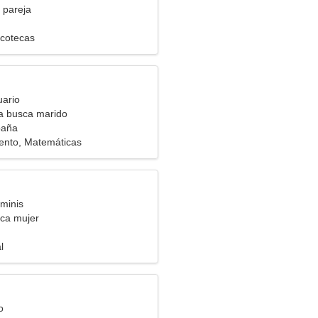
 pareja
scotecas
uario
ra busca marido
paña
ento, Matemáticas
minis
ca mujer
l
o