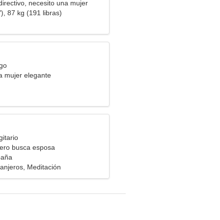
directivo, necesito una mujer
), 87 kg (191 libras)
rgo
a mujer elegante
itario
ero busca esposa
paña
ranjeros, Meditación