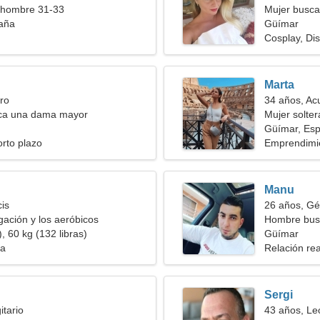
 hombre 31-33
Mujer busca
aña
Güímar
Cosplay, Di
Marta
ro
34 años, Ac
ca una dama mayor
Mujer solte
Güímar, Es
orto plazo
Emprendimi
Manu
cis
26 años, Gé
ación y los aeróbicos
Hombre bus
, 60 kg (132 libras)
Güímar
ia
Relación rea
Sergi
itario
43 años, Le