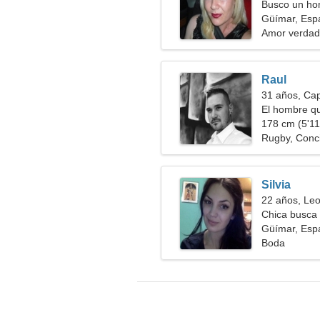
Busco un hom
Güímar, Esp
Amor verdad
Raul
31 años, Cap
El hombre qu
178 cm (5'11"
Rugby, Conci
Silvia
22 años, Le
Chica busca 
Güímar, Esp
Boda