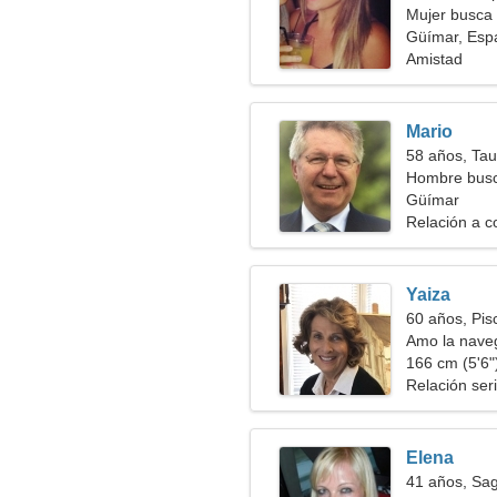
Mujer busca
Güímar, Esp
Amistad
Mario
58 años, Tau
Hombre bus
Güímar
Relación a c
Yaiza
60 años, Pis
Amo la naveg
166 cm (5'6")
Relación ser
Elena
41 años, Sag